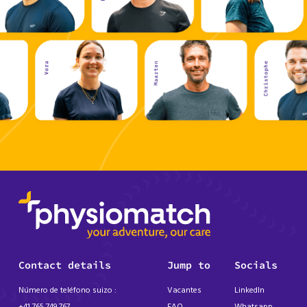
Contact details
Jump to
Socials
Número de teléfono suizo :
Vacantes
LinkedIn
+41 765 749 767
FAQ
Whatsapp