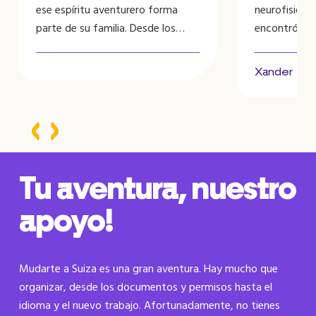
ese espíritu aventurero forma
neurofisiote
parte de su familia. Desde los
encontró el c
dieciséis años sabía que quería
libertad que
convertirse en fisioterapeuta.
paso no siemp
Xander
Junto con Erik Jan, reunió y envió
todos los documentos necesarios
para la Cruz Roja Suiza. Además,
PhysioMatch la ayudó con todos
los asuntos prácticos …
Tu aventura, nuestro
apoyo!
Mudarte a Suiza es una gran aventura. Hay mucho que
organizar, desde los documentos y permisos hasta el
idioma y el nuevo trabajo. Afortunadamente, no tienes