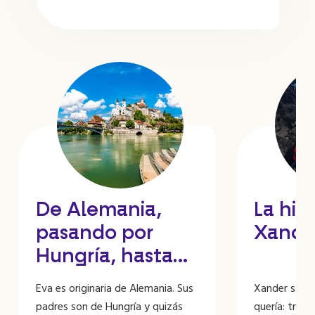
De Alemania,
La hist
pasando por
Xander
Hungría, hasta
Suiza: la aventura
Eva es originaria de Alemania. Sus
Xander sabí
de Eva en Aarau
padres son de Hungría y quizás
quería: trab