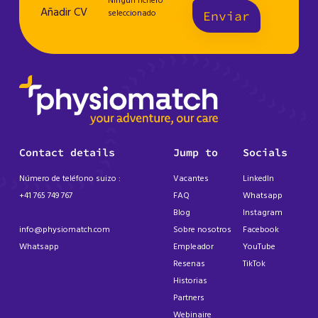
Ningún fichero
Añadir CV
seleccionado
Enviar
Contact details
Jump to
Socials
Número de teléfono suizo :
Vacantes
LinkedIn
+41 765 749 767
FAQ
Whatsapp
Blog
Instagram
info@physiomatch.com
Sobre nosotros
Facebook
Whatsapp
Empleador
YouTube
Resenas
TikTok
Historias
Partners
Webinaire