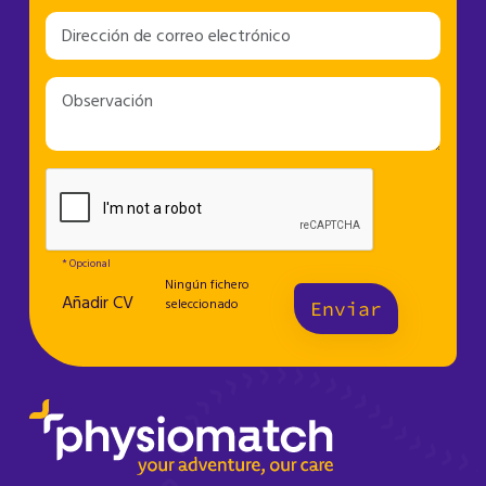
* Opcional
Ningún fichero
Añadir CV
seleccionado
Enviar