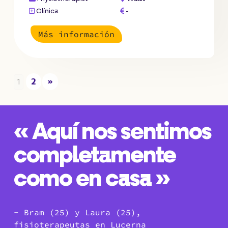
Clínica
-
Más información
2
»
1
« Aquí nos sentimos
completamente
como en casa »
- Bram (25) y Laura (25),
fisioterapeutas en Lucerna