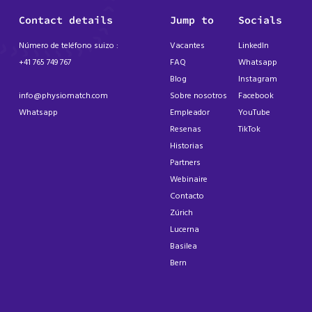
Contact details
Jump to
Socials
Número de teléfono suizo :
Vacantes
LinkedIn
+41 765 749 767
FAQ
Whatsapp
Blog
Instagram
info@physiomatch.com
Sobre nosotros
Facebook
Whatsapp
Empleador
YouTube
Resenas
TikTok
Historias
Partners
Webinaire
Contacto
Zúrich
Lucerna
Basilea
Bern