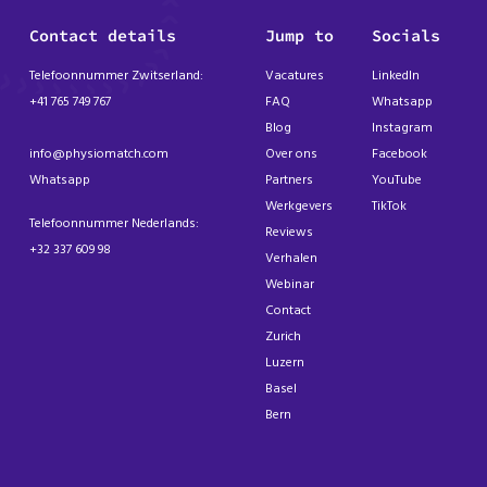
Contact details
Jump to
Socials
Telefoonnummer Zwitserland:
Vacatures
LinkedIn
+41 765 749 767
FAQ
Whatsapp
Blog
Instagram
info@physiomatch.com
Over ons
Facebook
Whatsapp
Partners
YouTube
Werkgevers
TikTok
Telefoonnummer Nederlands:
Reviews
+32 337 609 98
Verhalen
Webinar
Contact
Zurich
Luzern
Basel
Bern