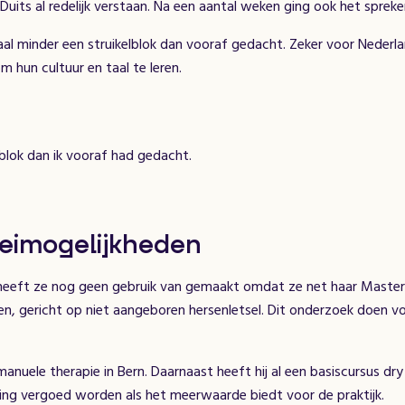
its al redelijk verstaan. Na een aantal weken ging ook het spreke
taal minder een struikelblok dan vooraf gedacht. Zeker voor Neder
 hun cultuur en taal te leren.
lblok dan ik vooraf had gedacht.
oeimogelijkheden
er heeft ze nog geen gebruik van gemaakt omdat ze net haar Maste
en, gericht op niet aangeboren hersenletsel. Dit onderzoek doen von
anuele therapie in Bern. Daarnaast heeft hij al een basiscursus dry n
oling vergoed worden als het meerwaarde biedt voor de praktijk.