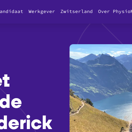
andidaat
Werkgever
Zwitserland
Over Physio
t
 de
derick