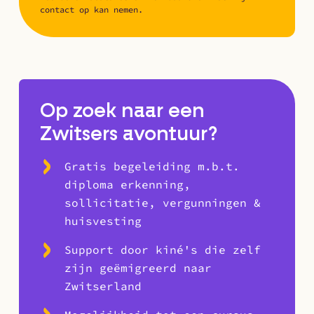
contact op kan nemen.
Op zoek naar een
Zwitsers avontuur?
Gratis begeleiding m.b.t.
diploma erkenning,
sollicitatie, vergunningen &
huisvesting
Support door kiné's die zelf
zijn geëmigreerd naar
Zwitserland