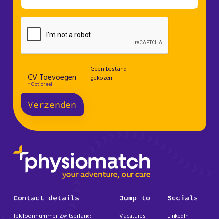
Geen bestand
CV Toevoegen
gekozen
* Optioneel
Verzenden
Contact details
Jump to
Socials
Telefoonnummer Zwitserland:
Vacatures
LinkedIn