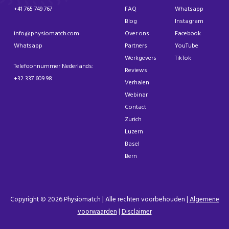
+41 765 749 767
FAQ
Whatsapp
Blog
Instagram
info@physiomatch.com
Over ons
Facebook
Whatsapp
Partners
YouTube
Werkgevers
TikTok
Telefoonnummer Nederlands:
Reviews
+32 337 609 98
Verhalen
Webinar
Contact
Zurich
Luzern
Basel
Bern
Copyright © 2026 Physiomatch | Alle rechten voorbehouden |
Algemene
voorwaarden
|
Disclaimer