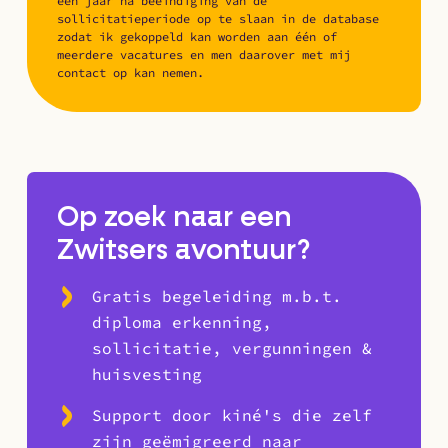
één jaar na beëindiging van de
sollicitatieperiode op te slaan in de database
zodat ik gekoppeld kan worden aan één of
meerdere vacatures en men daarover met mij
contact op kan nemen.
Op zoek naar een
Zwitsers avontuur?
Gratis begeleiding m.b.t.
diploma erkenning,
sollicitatie, vergunningen &
huisvesting
Support door kiné's die zelf
zijn geëmigreerd naar