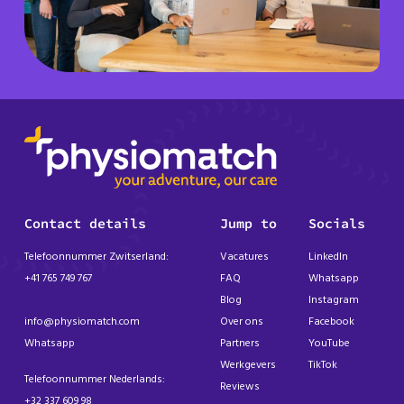
Contact details
Jump to
Socials
Telefoonnummer Zwitserland:
Vacatures
LinkedIn
+41 765 749 767
FAQ
Whatsapp
Blog
Instagram
info@physiomatch.com
Over ons
Facebook
Whatsapp
Partners
YouTube
Werkgevers
TikTok
Telefoonnummer Nederlands:
Reviews
+32 337 609 98