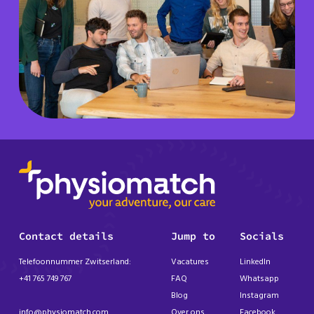
Contact details
Jump to
Socials
Telefoonnummer Zwitserland:
Vacatures
LinkedIn
+41 765 749 767
FAQ
Whatsapp
Blog
Instagram
info@physiomatch.com
Over ons
Facebook