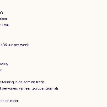
a’s
erken
et vak
ot 36 uur per week
holing
re
teuning in de administratie
l bewoners van een zorgcentrum als
tion en meer