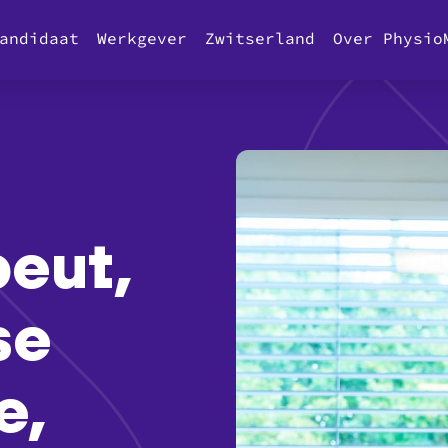
andidaat
Werkgever
Zwitserland
Over Physio
peut,
se
e,