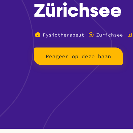
Zürichsee
Fysiotherapeut
Zürichsee
Reageer op deze baan