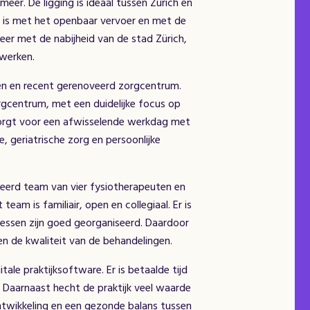
eer. De ligging is ideaal tussen Zürich en
r is met het openbaar vervoer en met de
er met de nabijheid van de stad Zürich,
 werken.
egen en recent gerenoveerd zorgcentrum.
gcentrum, met een duidelijke focus op
t zorgt voor een afwisselende werkdag met
 geriatrische zorg en persoonlijke
eerd team van vier fysiotherapeuten en
team is familiair, open en collegiaal. Er is
essen zijn goed georganiseerd. Daardoor
n en de kwaliteit van de behandelingen.
ale praktijksoftware. Er is betaalde tijd
g. Daarnaast hecht de praktijk veel waarde
twikkeling en een gezonde balans tussen