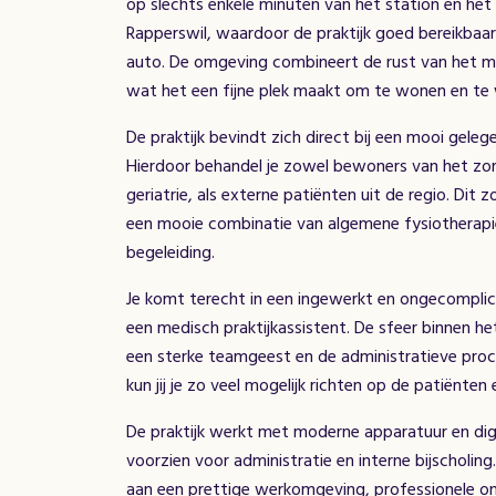
op slechts enkele minuten van het station en het m
Rapperswil, waardoor de praktijk goed bereikbaa
auto. De omgeving combineert de rust van het me
wat het een fijne plek maakt om te wonen en te
De praktijk bevindt zich direct bij een mooi gel
Hierdoor behandel je zowel bewoners van het zor
geriatrie, als externe patiënten uit de regio. Di
een mooie combinatie van algemene fysiotherapie,
begeleiding.
Je komt terecht in een ingewerkt en ongecomplic
een medisch praktijkassistent. De sfeer binnen het 
een sterke teamgeest en de administratieve proc
kun jij je zo veel mogelijk richten op de patiënte
De praktijk werkt met moderne apparatuur en digit
voorzien voor administratie en interne bijscholin
aan een prettige werkomgeving, professionele on