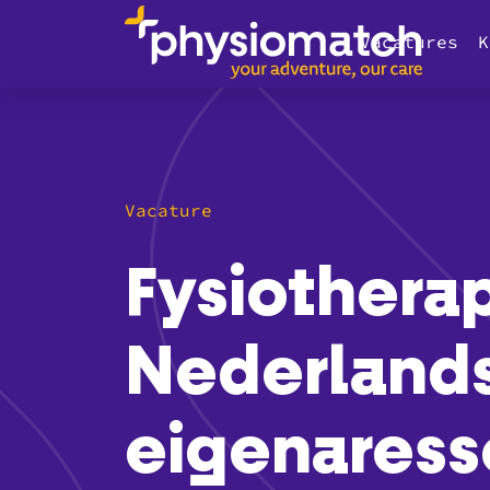
Vacatures
K
Vacature
Fysiothera
Nederland
eigenaress