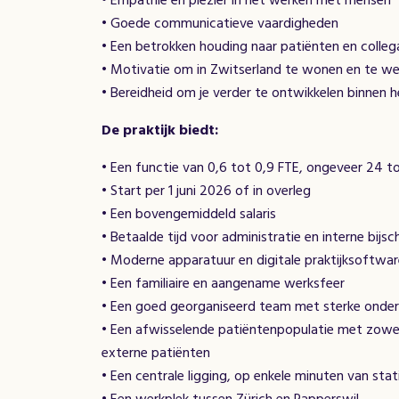
• Empathie en plezier in het werken met mensen
• Goede communicatieve vaardigheden
• Een betrokken houding naar patiënten en colleg
• Motivatie om in Zwitserland te wonen en te w
• Bereidheid om je verder te ontwikkelen binnen h
De praktijk biedt:
• Een functie van 0,6 tot 0,9 FTE, ongeveer 24 t
• Start per 1 juni 2026 of in overleg
• Een bovengemiddeld salaris
• Betaalde tijd voor administratie en interne bijsc
• Moderne apparatuur en digitale praktijksoftwa
• Een familiaire en aangename werksfeer
• Een goed georganiseerd team met sterke onders
• Een afwisselende patiëntenpopulatie met zowe
externe patiënten
• Een centrale ligging, op enkele minuten van sta