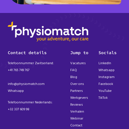
Contact details
Jump to
Socials
Telefoonnummer Zwitserland:
Vacatures
LinkedIn
+41 765 749 767
FAQ
Whatsapp
Blog
Instagram
info@physiomatch.com
Over ons
Facebook
Whatsapp
Partners
YouTube
Werkgevers
TikTok
Telefoonnummer Nederlands:
Reviews
+32 337 609 98
Verhalen
Webinar
Contact