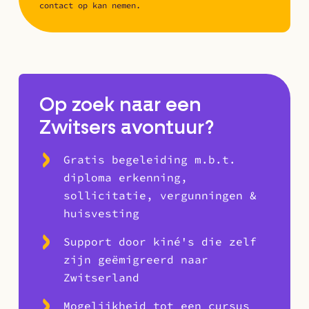
contact op kan nemen.
Op zoek naar een
Zwitsers avontuur?
Gratis begeleiding m.b.t.
diploma erkenning,
sollicitatie, vergunningen &
huisvesting
Support door kiné's die zelf
zijn geëmigreerd naar
Zwitserland
Mogelijkheid tot een cursus