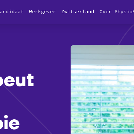
andidaat
Werkgever
Zwitserland
Over Physio
peut
pie