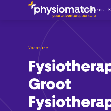
Vacatures
K
Vacature
Fysiothera
Groot
Fysiothera