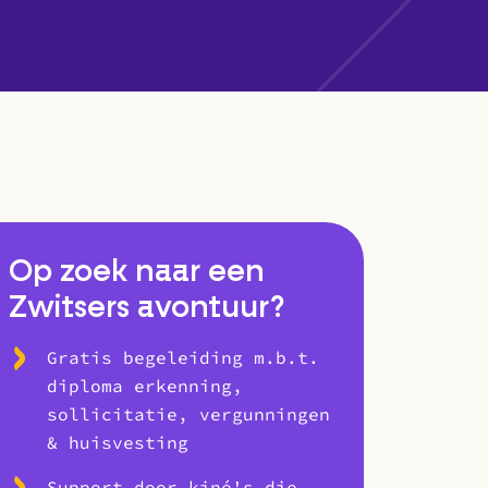
Op zoek naar een
Zwitsers avontuur?
Gratis begeleiding m.b.t.
diploma erkenning,
sollicitatie, vergunningen
& huisvesting
Support door kiné's die