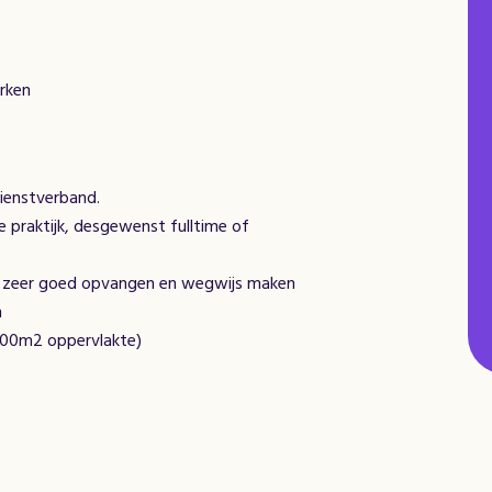
rken
dienstverband.
 praktijk, desgewenst fulltime of
 je zeer goed opvangen en wegwijs maken
m
000m2 oppervlakte)