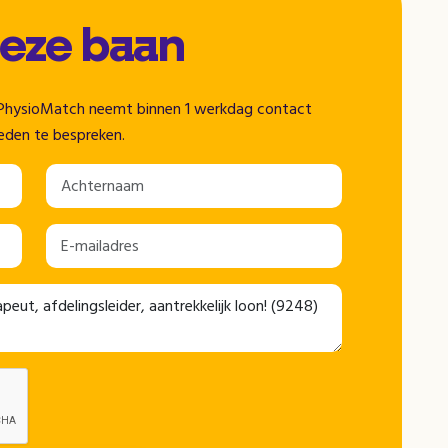
deze baan
n. PhysioMatch neemt binnen 1 werkdag contact
eden te bespreken.