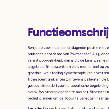
Functieomschrij
Ben je op zoek naar een uitdagende positie met een
bruisende hoofdstad van Zwitserland? Als jij ond
verantwoordelijkheid, dan is dit de kans waar je 
uitgebreid fitnesscentrum en is momenteel op zo
gloednieuwe afdeling fysiotherapie kan opzetten. 
fitnesscentrumklanten zijn tevens patiënten die
gespecialiseerde fysiotherapeutische begeleiding.
nieuw fysiotherapiegedeelte aan het fitnesscen
bedrijf plannen om de focus te verleggen naar g
Locatie:
Op slechts een half uur afstand liggen