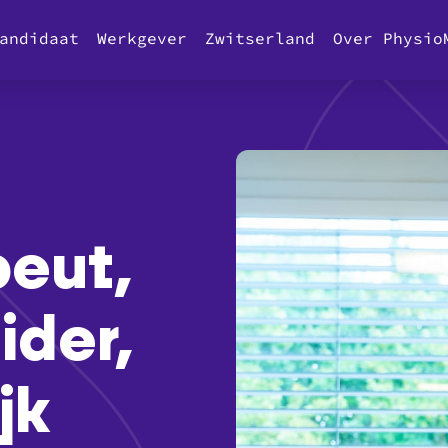
andidaat
Werkgever
Zwitserland
Over Physio
peut,
ider,
jk