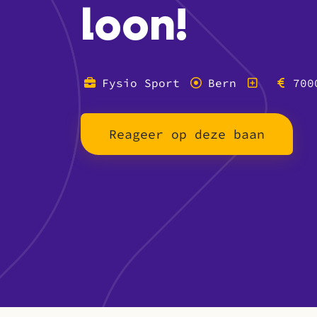
loon!
Fysio Sport
Bern
700
Reageer op deze baan