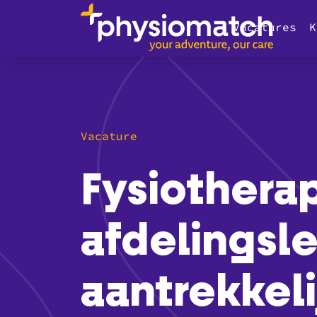
Vacatures
K
Vacature
Fysiothera
afdelingsle
aantrekkeli