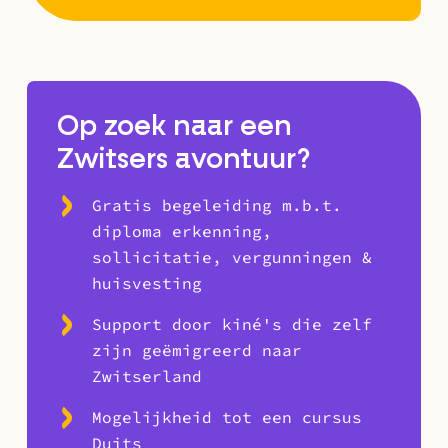
Op zoek naar een
Zwitsers avontuur?
Gratis begeleiding m.b.t.
diploma erkenning,
sollicitatie, vergunningen &
huisvesting
Support door kiné's die zelf
zijn geëmigreerd naar
Zwitserland
Mogelijkheid tot een cursus
Duits