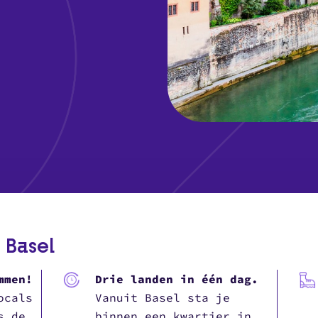
 Basel
mmen!
Drie landen in één dag.
ocals
Vanuit Basel sta je
s de
binnen een kwartier in