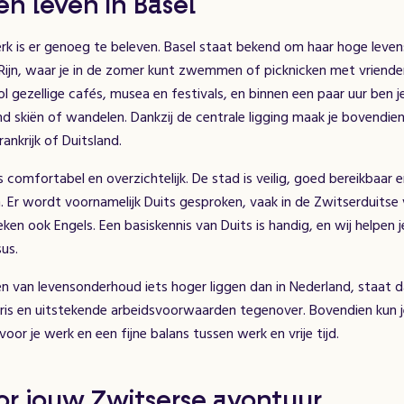
n leven in Basel
rk is er genoeg te beleven. Basel staat bekend om haar hoge leven
 Rijn, waar je in de zomer kunt zwemmen of picknicken met vrienden
ol gezellige cafés, musea en festivals, en binnen een paar uur ben j
 skiën of wandelen. Dankzij de centrale ligging maak je bovendien
rankrijk of Duitsland.
s comfortabel en overzichtelijk. De stad is veilig, goed bereikbaar
 Er wordt voornamelijk Duits gesproken, vaak in de Zwitserduitse 
ken ook Engels. Een basiskennis van Duits is handig, en wij helpen
us.
 van levensonderhoud iets hoger liggen dan in Nederland, staat d
laris en uitstekende arbeidsvoorwaarden tegenover. Bovendien kun 
oor je werk en een fijne balans tussen werk en vrije tijd.
or jouw Zwitserse avontuur