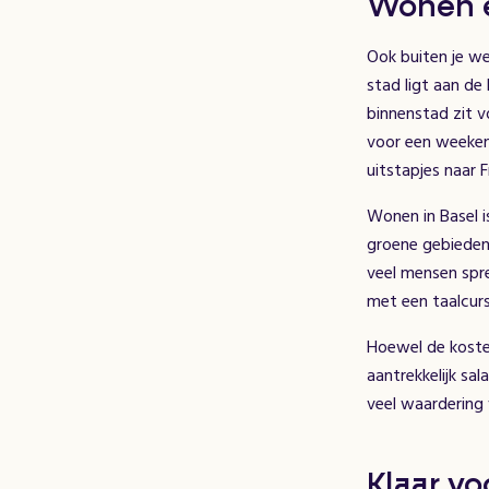
Wonen e
Ook buiten je we
stad ligt aan de
binnenstad zit v
voor een weekend
uitstapjes naar F
Wonen in Basel i
groene gebieden.
veel mensen spre
met een taalcurs
Hoewel de kosten
aantrekkelijk sa
veel waardering v
Klaar vo