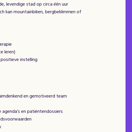
nde, levendige stad op circa één uur
sch kan mountainbiken, bergbeklimmen of
erapie
e leren)
positieve instelling
 ruimdenkend en gemotiveerd team
le agenda’s en patiëntendossiers
beidsvoorwaarden
k