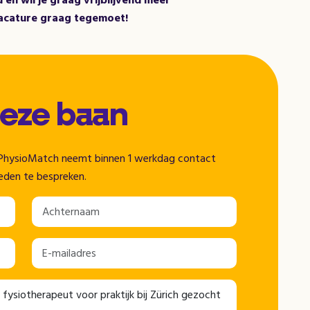
 en wil je graag vrijblijvend meer
vacature graag tegemoet!
deze baan
n. PhysioMatch neemt binnen 1 werkdag contact
eden te bespreken.