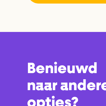
Benieuwd
naar ander
opties?