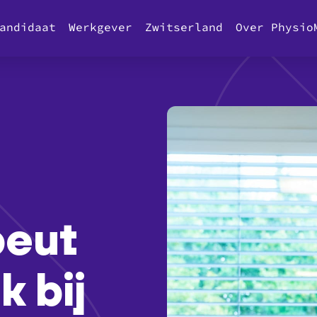
andidaat
Werkgever
Zwitserland
Over Physio
peut
k bij