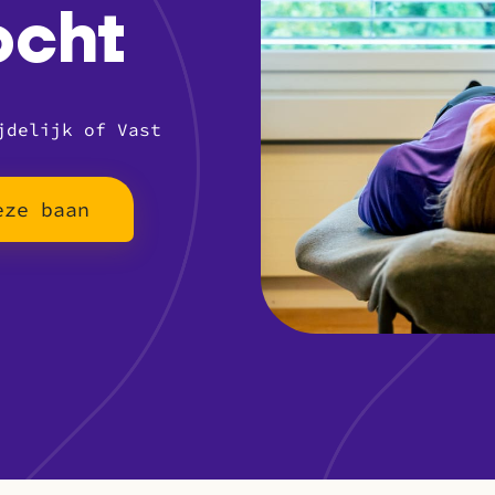
ocht
jdelijk of Vast
eze baan