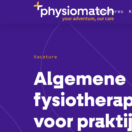
Vacatures
K
Vacature
Algemene
fysiothera
voor praktij