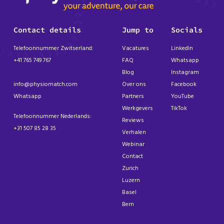
Contact details
Jump to
Socials
Telefoonnummer Zwitserland:
Vacatures
LinkedIn
+41 765 749 767
FAQ
Whatsapp
Blog
Instagram
info@physiomatch.com
Over ons
Facebook
Whatsapp
Partners
YouTube
Werkgevers
TikTok
Telefoonnummer Nederlands:
Reviews
+31 507 85 28 35
Verhalen
Webinar
Contact
Zurich
Luzern
Basel
Bern