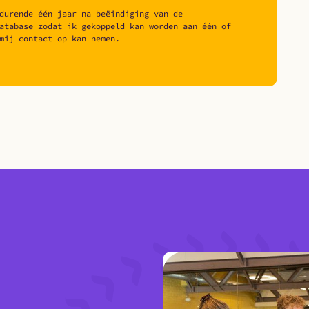
durende één jaar na beëindiging van de
atabase zodat ik gekoppeld kan worden aan één of
mij contact op kan nemen.