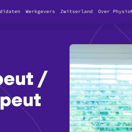
didaten
Werkgevers
Zwitserland
Over Physio
peut /
apeut