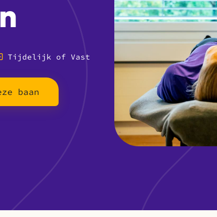
n
Tijdelijk of Vast
eze baan