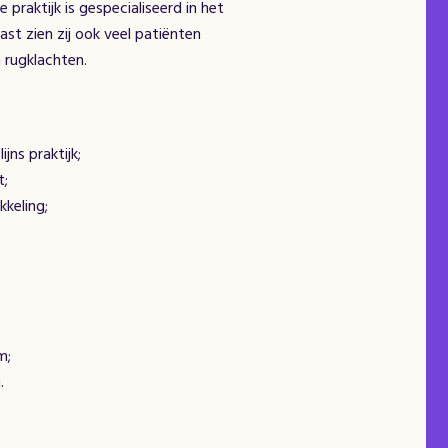
praktijk is gespecialiseerd in het
ast zien zij ook veel patiënten
 rugklachten.
jns praktijk;
t;
kkeling;
am;
.