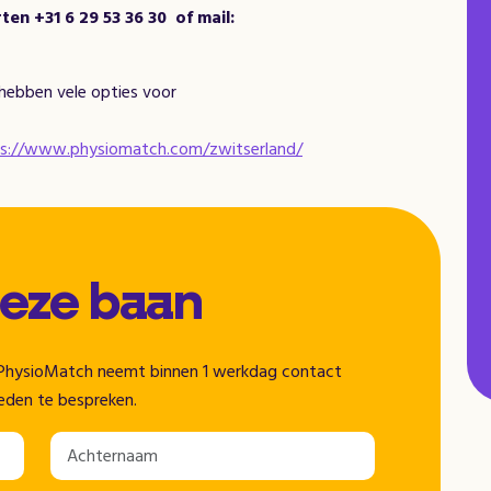
en +31 6 29 53 36 30
of mail:
hebben vele opties voor
s://www.physiomatch.com/zwitserland/
deze baan
n. PhysioMatch neemt binnen 1 werkdag contact
eden te bespreken.