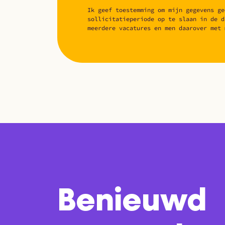
Ik geef toestemming om mijn gegevens ge
sollicitatieperiode op te slaan in de d
meerdere vacatures en men daarover met 
Benieuwd