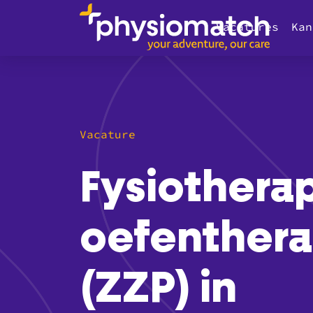
Vacatures
Kan
Vacature
Fysiothera
oefenther
(ZZP) in