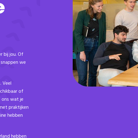
e
 bij jou. Of
at snappen we
. Veel
chikbaar of
l ons wat je
met praktijken
nline hebben
rland hebben