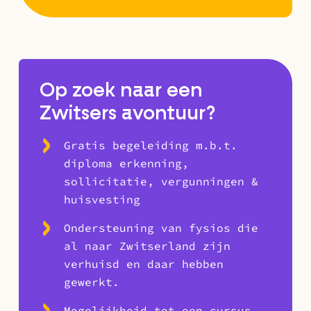
Op zoek naar een
Zwitsers avontuur?
Gratis begeleiding m.b.t.
diploma erkenning,
sollicitatie, vergunningen &
huisvesting
Ondersteuning van fysios die
al naar Zwitserland zijn
verhuisd en daar hebben
gewerkt.
Mogelijkheid tot een cursus