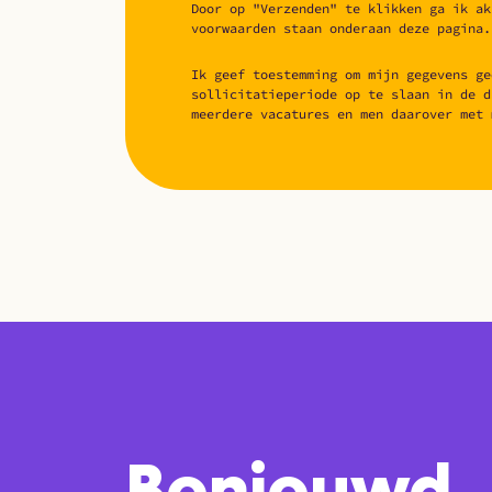
Door op "Verzenden" te klikken ga ik ak
voorwaarden staan onderaan deze pagina.
Ik geef toestemming om mijn gegevens ge
sollicitatieperiode op te slaan in de d
meerdere vacatures en men daarover met 