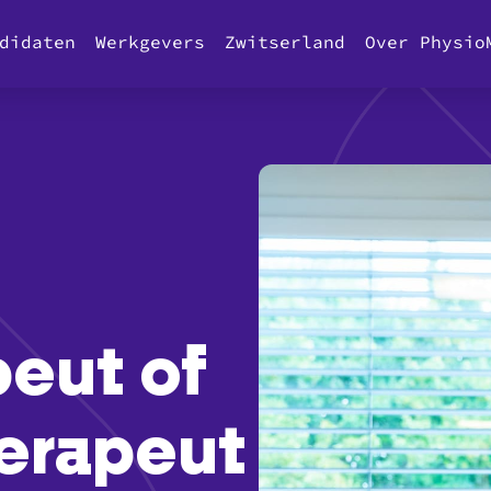
didaten
Werkgevers
Zwitserland
Over Physio
peut of
erapeut