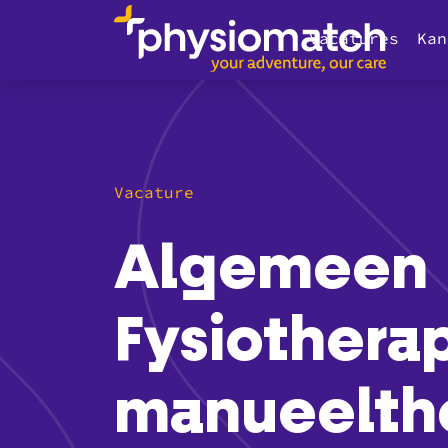
Vacatures
Kan
Vacature
Algemeen
Fysiothera
manueelth