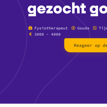
gezocht g
Fysiotherapeut
Gouda
Tij
3000 - 4000
Reageer op d