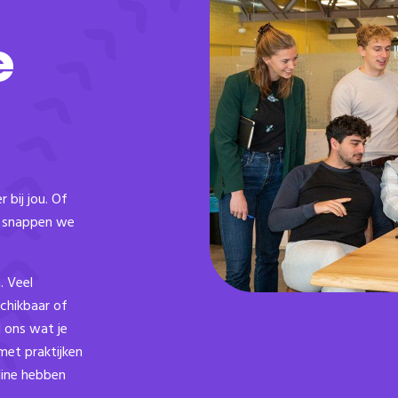
e
 bij jou. Of
at snappen we
. Veel
chikbaar of
l ons wat je
met praktijken
nline hebben