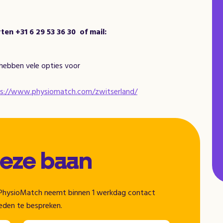
en +31 6 29 53 36 30
of mail:
hebben vele opties voor
s://www.physiomatch.com/zwitserland/
deze baan
n. PhysioMatch neemt binnen 1 werkdag contact
eden te bespreken.