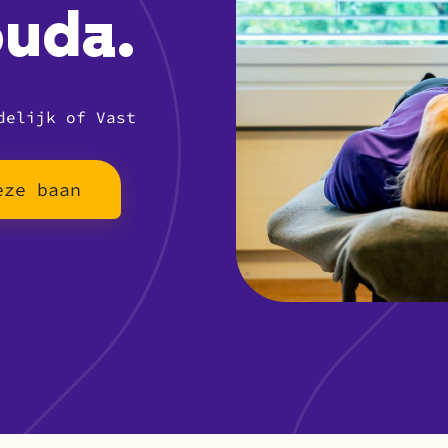
ouda.
delijk of Vast
eze baan