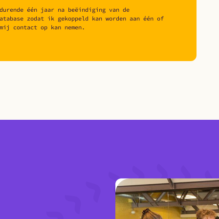
durende één jaar na beëindiging van de
atabase zodat ik gekoppeld kan worden aan één of
mij contact op kan nemen.