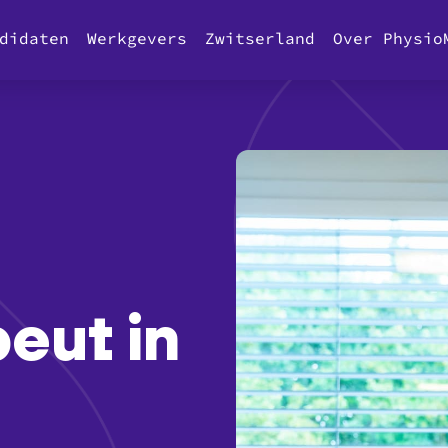
didaten
Werkgevers
Zwitserland
Over Physio
eut in