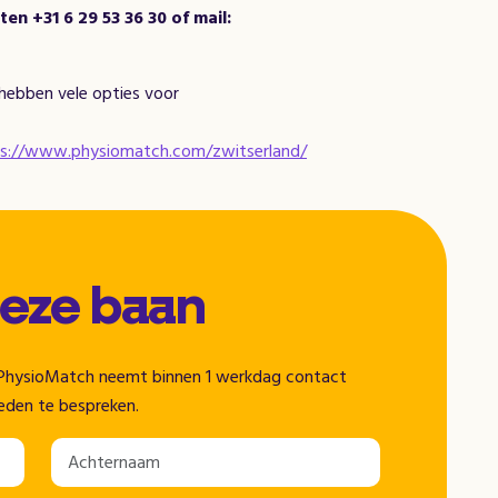
en +31 6 29 53 36 30
of mail:
 hebben vele opties voor
s://www.physiomatch.com/zwitserland/
deze baan
n. PhysioMatch neemt binnen 1 werkdag contact
eden te bespreken.