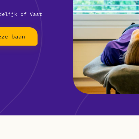
delijk of Vast
eze baan