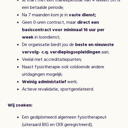
Je start met een traineeperiode van 4 weken. Dit is
een betaalde periode;
Na 7 maanden kom je in
vaste dienst;
Geen 0-uren contract, maar
direct een
basiscontract voor minimaal 16 uur per
week
in loondienst;
De organisatie biedt jou de
beste en nieuwste
vervolg- c.q. verdiepingsopleidingen
aan;
Veelal met accreditatiepunten;
Naast fysiotherapie ook voldoende andere
uitdagingen mogelijk;
Weinig administatief
werk;
Actieve revalidatie, sportgerelateerd.
Wij zoeken:
Een gediplomeerd algemeen fysiotherapeut
(uiteraard BIG en CKR geregistreerd);