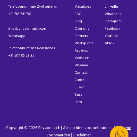
Telefoonnummer Zwitserland:
Vacatures
LinkedIn
+41 765 749 767
FAQ
Whatsapp
Blog
Instagram
info@physiomatch.com
Over ons
Facebook
Whatsapp
Partners
YouTube
Werkgevers
TikTok
Telefoonnummer Nederlands:
Reviews
+31 507 85 28 35
Verhalen
Webinar
Contact
Zurich
Luzern
Basel
Bern
Copyright © 2026 Physiomatch | Alle rechten voorbehouden |
Algemene
voorwaarden
|
Disclaimer