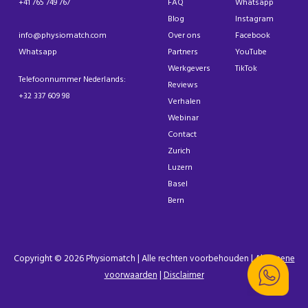
+41 765 749 767
FAQ
Whatsapp
Blog
Instagram
info@physiomatch.com
Over ons
Facebook
Whatsapp
Partners
YouTube
Werkgevers
TikTok
Telefoonnummer Nederlands:
Reviews
+32 337 609 98
Verhalen
Webinar
Contact
Zurich
Luzern
Basel
Bern
Copyright © 2026 Physiomatch | Alle rechten voorbehouden |
Algemene
voorwaarden
|
Disclaimer