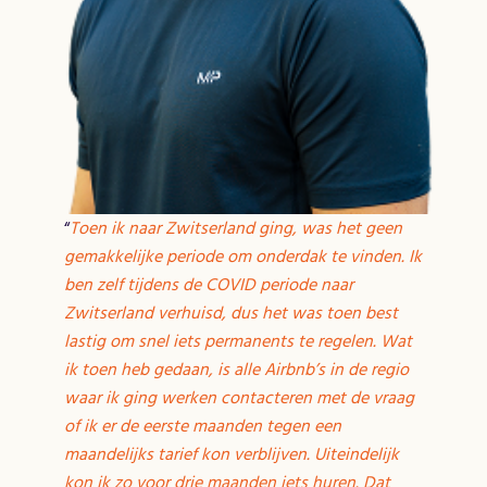
“
Toen ik naar Zwitserland ging, was het geen
gemakkelijke periode om onderdak te vinden. Ik
ben zelf tijdens de COVID periode naar
Zwitserland verhuisd, dus het was toen best
lastig om snel iets permanents te regelen. Wat
ik toen heb gedaan, is alle Airbnb’s in de regio
waar ik ging werken contacteren met de vraag
of ik er de eerste maanden tegen een
maandelijks tarief kon verblijven. Uiteindelijk
kon ik zo voor drie maanden iets huren. Dat