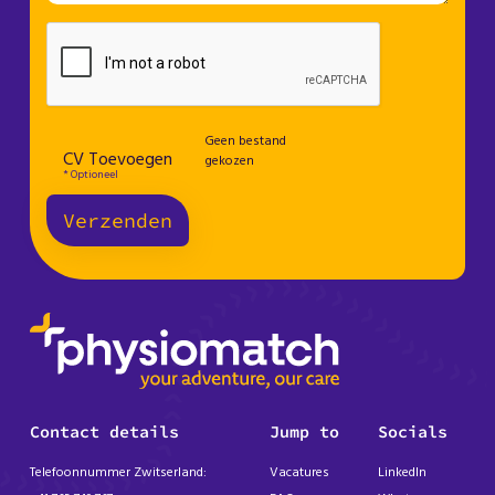
Geen bestand
CV Toevoegen
gekozen
* Optioneel
Verzenden
Contact details
Jump to
Socials
Telefoonnummer Zwitserland:
Vacatures
LinkedIn