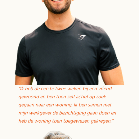
“Ik heb de eerste twee weken bij een vriend
gewoond en ben toen zelf actief op zoek
gegaan naar een woning. Ik ben samen met
mijn werkgever de bezichtiging gaan doen en
heb de woning toen toegewezen gekregen.”