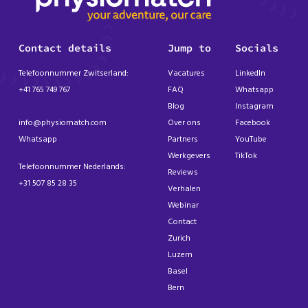
Contact details
Jump to
Socials
Telefoonnummer Zwitserland:
Vacatures
LinkedIn
+41 765 749 767
FAQ
Whatsapp
Blog
Instagram
info@physiomatch.com
Over ons
Facebook
Whatsapp
Partners
YouTube
Werkgevers
TikTok
Telefoonnummer Nederlands:
Reviews
+31 507 85 28 35
Verhalen
Webinar
Contact
Zurich
Luzern
Basel
Bern