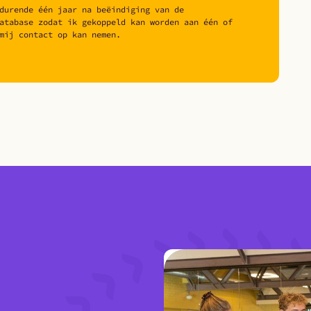
durende één jaar na beëindiging van de
atabase zodat ik gekoppeld kan worden aan één of
mij contact op kan nemen.