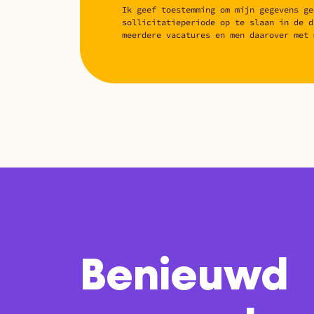
Ik geef toestemming om mijn gegevens ge
sollicitatieperiode op te slaan in de d
meerdere vacatures en men daarover met 
Benieuwd