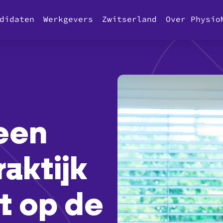
didaten
Werkgevers
Zwitserland
Over Physio
een
aktijk
t op de