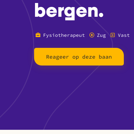
bergen.
Fysiotherapeut
Zug
Vast
Reageer op deze baan