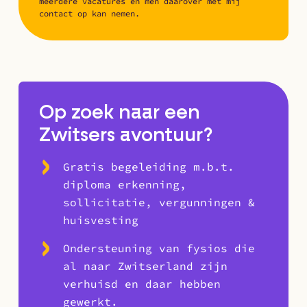
meerdere vacatures en men daarover met mij
contact op kan nemen.
Op zoek naar een
Zwitsers avontuur?
Gratis begeleiding m.b.t.
diploma erkenning,
sollicitatie, vergunningen &
huisvesting
Ondersteuning van fysios die
al naar Zwitserland zijn
verhuisd en daar hebben
gewerkt.