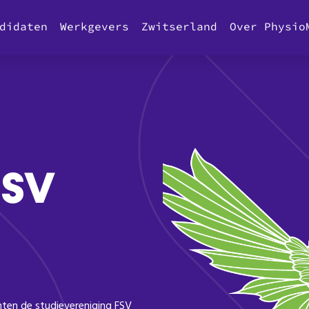
didaten
Werkgevers
Zwitserland
Over Physio
FSV
ten de studievereniging FSV