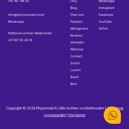
+41 765 749 767
FAQ
Whatsapp
Blog
Instagram
info@physiomatch.com
Over ons
Facebook
Whatsapp
Partners
YouTube
Werkgevers
TikTok
Telefoonnummer Nederlands:
Reviews
+31 507 85 28 35
Verhalen
Webinar
Contact
Zurich
Luzern
Basel
Bern
Copyright © 2026 Physiomatch | Alle rechten voorbehouden |
Algemene
voorwaarden
|
Disclaimer