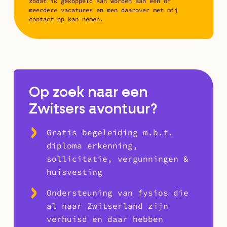
zodat ik gekoppeld kan worden aan één of
meerdere vacatures en men daarover met mij
contact op kan nemen.
Op zoek naar een
Zwitsers avontuur?
Gratis begeleiding m.b.t.
diploma erkenning,
sollicitatie, vergunningen &
huisvesting
Ondersteuning van fysios die
al naar Zwitserland zijn
verhuisd en daar hebben