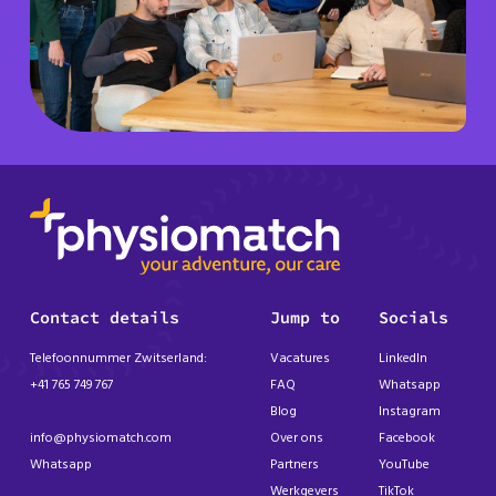
Contact details
Jump to
Socials
Telefoonnummer Zwitserland:
Vacatures
LinkedIn
+41 765 749 767
FAQ
Whatsapp
Blog
Instagram
info@physiomatch.com
Over ons
Facebook
Whatsapp
Partners
YouTube
Werkgevers
TikTok