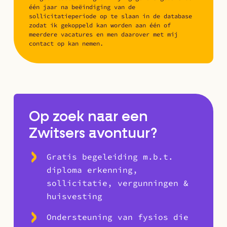
één jaar na beëindiging van de
sollicitatieperiode op te slaan in de database
zodat ik gekoppeld kan worden aan één of
meerdere vacatures en men daarover met mij
contact op kan nemen.
Op zoek naar een
Zwitsers avontuur?
Gratis begeleiding m.b.t.
diploma erkenning,
sollicitatie, vergunningen &
huisvesting
Ondersteuning van fysios die