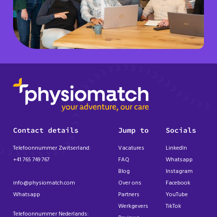
Contact details
Jump to
Socials
Telefoonnummer Zwitserland:
Vacatures
LinkedIn
+41 765 749 767
FAQ
Whatsapp
Blog
Instagram
info@physiomatch.com
Over ons
Facebook
Whatsapp
Partners
YouTube
Werkgevers
TikTok
Telefoonnummer Nederlands: