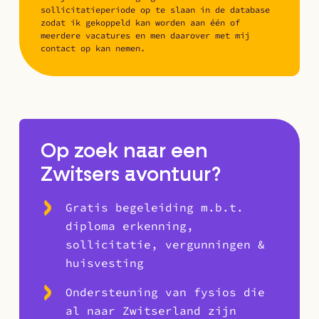
sollicitatieperiode op te slaan in de database
zodat ik gekoppeld kan worden aan één of
meerdere vacatures en men daarover met mij
contact op kan nemen.
Op zoek naar een
Zwitsers avontuur?
Gratis begeleiding m.b.t.
diploma erkenning,
sollicitatie, vergunningen &
huisvesting
Ondersteuning van fysios die
al naar Zwitserland zijn