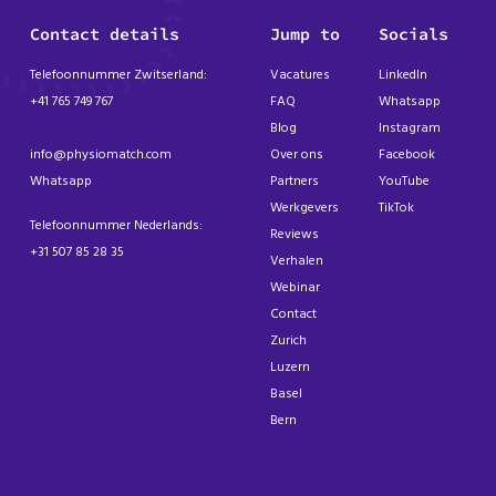
Contact details
Jump to
Socials
Telefoonnummer Zwitserland:
Vacatures
LinkedIn
+41 765 749 767
FAQ
Whatsapp
Blog
Instagram
info@physiomatch.com
Over ons
Facebook
Whatsapp
Partners
YouTube
Werkgevers
TikTok
Telefoonnummer Nederlands:
Reviews
+31 507 85 28 35
Verhalen
Webinar
Contact
Zurich
Luzern
Basel
Bern