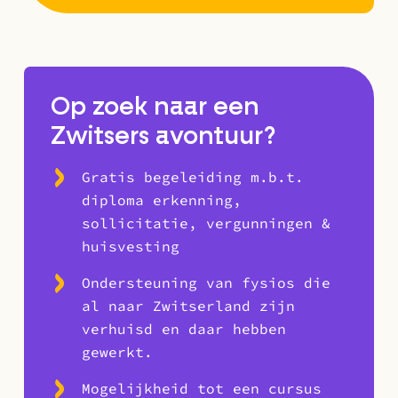
Op zoek naar een
Zwitsers avontuur?
Gratis begeleiding m.b.t.
diploma erkenning,
sollicitatie, vergunningen &
huisvesting
Ondersteuning van fysios die
al naar Zwitserland zijn
verhuisd en daar hebben
gewerkt.
Mogelijkheid tot een cursus