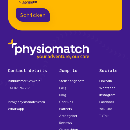
ausgewählt
* Optional
Schicken
Contact details
Jump to
Socials
Rufnummer Schweiz:
Stellenangebote
LinkedIn
+41 765 749 767
FAQ
Whatsapp
Blog
Instagram
info@physiomatch.com
Über uns
Facebook
Whatsapp
Partners
YouTube
Arbeitgeber
TikTok
Reviews
Geschichten