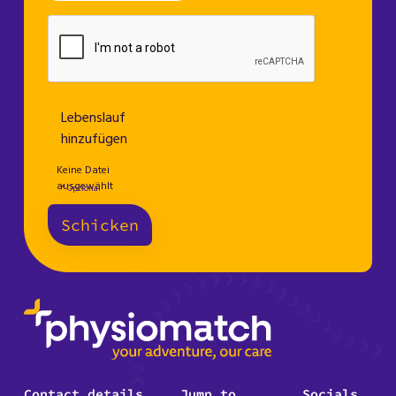
Lebenslauf
hinzufügen
Keine Datei
ausgewählt
* Optional
Schicken
Contact details
Jump to
Socials