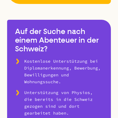
Auf der Suche nach
einem Abenteuer in der
Schweiz?
Kostenlose Unterstützung bei
Diplomanerkennung, Bewerbung,
Bewilligungen und
Wohnungssuche.
Unterstützung von Physios,
die bereits in die Schweiz
gezogen sind und dort
gearbeitet haben.